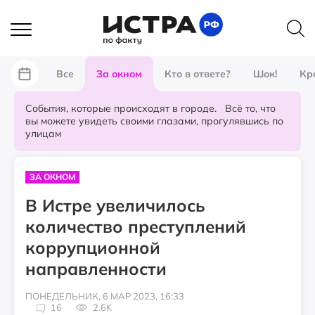
Все
За окном
Кто в ответе?
Шок!
Кр
События, которые происходят в городе. Всё то, что
вы можете увидеть своими глазами, прогулявшись по
улицам
ЗА ОКНОМ
В Истре увеличилось
количество преступлений
коррупционной
направленности
ПОНЕДЕЛЬНИК, 6 МАР 2023, 16:33
16
2.6K