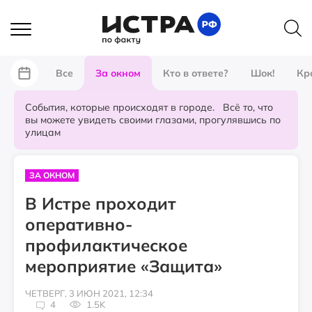
Все
За окном
Кто в ответе?
Шок!
Кр
События, которые происходят в городе. Всё то, что
вы можете увидеть своими глазами, прогулявшись по
улицам
ЗА ОКНОМ
В Истре проходит
оперативно-
профилактическое
мероприятие «Защита»
ЧЕТВЕРГ, 3 ИЮН 2021, 12:34
4
1.5K