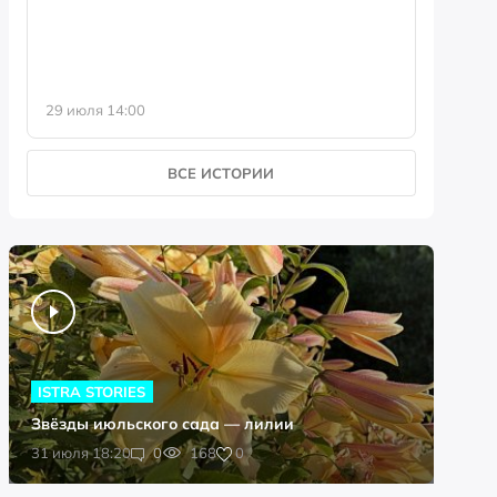
29 июля 14:00
23 июля 
ВСЕ ИСТОРИИ
ISTRA STORIES
Звёзды июльского сада — лилии
0
31 июля 18:20
0
168