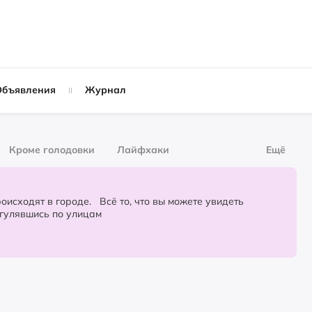
Объявления
Журнал
Кроме голодовки
Лайфхаки
Ещё
рнал
За деньги
городе. Всё то, что вы можете увидеть
огулявшись по улицам
Слухи