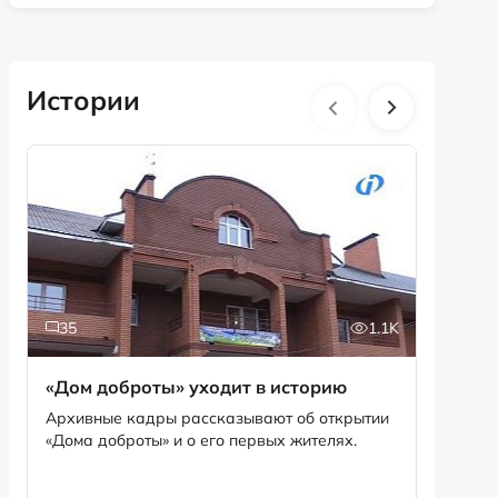
Истории
35
1.1K
5
«Дом доброты» уходит в историю
Истори
фотог
Архивные кадры рассказывают об открытии
«Дома доброты» и о его первых жителях.
Музей «
фотофо