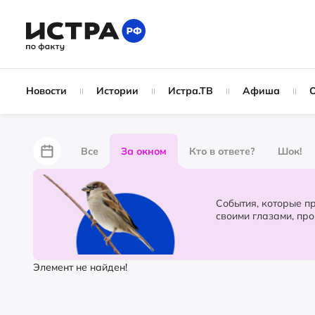
Новости
Истории
Истра.ТВ
Афиша
Все
За окном
Кто в ответе?
Шок!
За забором
Не по лжи!
По форме
Жу
События, которые происходят в 
своими глазами, пр
Партнёрский материал
Народные новости
Элемент не найден!