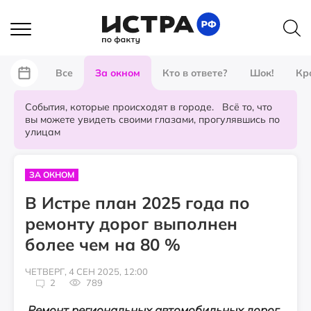
Все
За окном
Кто в ответе?
Шок!
Кр
События, которые происходят в городе. Всё то, что
вы можете увидеть своими глазами, прогулявшись по
улицам
ЗА ОКНОМ
В Истре план 2025 года по
ремонту дорог выполнен
более чем на 80 %
ЧЕТВЕРГ, 4 СЕН 2025, 12:00
2
789
Ремонт региональных автомобильных дорог,