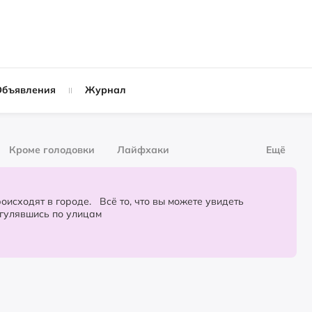
Объявления
Журнал
Кроме голодовки
Лайфхаки
Ещё
рнал
За деньги
городе. Всё то, что вы можете увидеть
огулявшись по улицам
Слухи