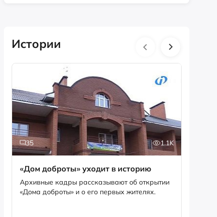
Истории
35
1.1K
5
«Дом доброты» уходит в историю
Истори
фотог
Архивные кадры рассказывают об открытии
«Дома доброты» и о его первых жителях.
Музей «
фотофо