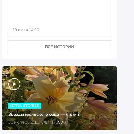
29 июля 14:00
23 июля 
ВСЕ ИСТОРИИ
ISTRA STORIES
Звёзды июльского сада — лилии
0
31 июля 18:20
0
172