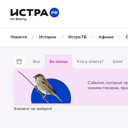
Новости
Истории
Истра.ТВ
Афиша
Все
За окном
Кто в ответе?
Шок!
За забором
Не по лжи!
По форме
Жу
События, которые происходят в 
своими глазами, пр
Партнёрский материал
Народные новости
Элемент не найден!