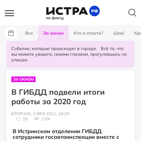
Все
За окном
Кто в ответе?
Шок!
Кр
События, которые происходят в городе. Всё то, что
вы можете увидеть своими глазами, прогулявшись по
улицам
ЗА ОКНОМ
В ГИБДД подвели итоги
работы за 2020 год
ВТОРНИК, 2 ФЕВ 2021, 18:29
18
2.5K
В Истринском отделении ГИБДД
сотрудники госавтоинспекции вместе с