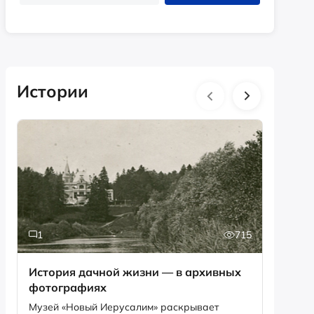
Истории
1
715
6
История дачной жизни — в архивных
Песня,
фотографиях
рекордов Ги
Снегир
Музей «Новый Иерусалим» раскрывает