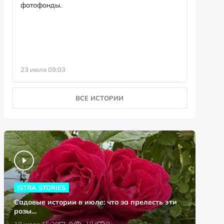
фотофонды.
Предыст
23 июля 09:03
13 июля 
ВСЕ ИСТОРИИ
ISTRA STORIES
Садовые истории в июле: что за прелесть эти
розы…
0
18 июля 15:20
0
104