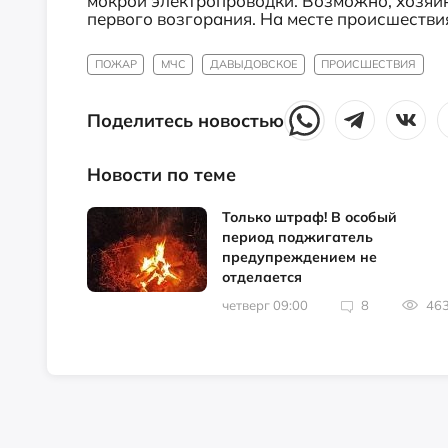
мокрой электропроводки. Возможно, хозяи
первого возгорания. На месте происшестви
ПОЖАР
МЧС
ДАВЫДОВСКОЕ
ПРОИСШЕСТВИЯ
Поделитесь новостью
Новости по теме
Только штраф! В особый
период поджигатель
предупреждением не
отделается
четверг 09:00
8
46