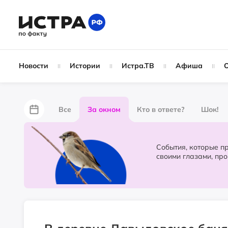
Новости
Истории
Истра.ТВ
Афиша
Все
За окном
Кто в ответе?
Шок!
За забором
Не по лжи!
По форме
Жу
События, которые происходят в 
своими глазами, пр
Партнёрский материал
Народные новости