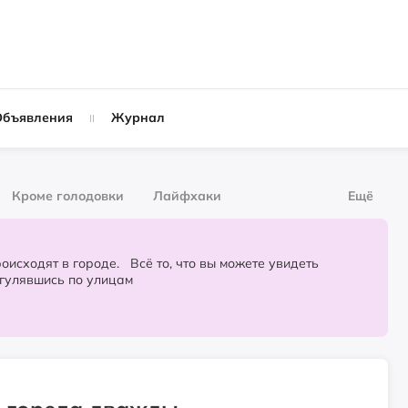
Объявления
Журнал
Кроме голодовки
Лайфхаки
Ещё
рнал
За деньги
городе. Всё то, что вы можете увидеть
огулявшись по улицам
Слухи