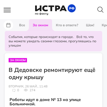
Все
За окном
Кто в ответе?
Шок!
Кр
События, которые происходят в городе. Всё то, что
вы можете увидеть своими глазами, прогулявшись по
улицам
ЗА ОКНОМ
В Дедовске ремонтируют ещё
одну крышу
ВТОРНИК, 26 МАЙ., 11:48
0
274
Работы идут в доме № 13 на улице
Больничной.