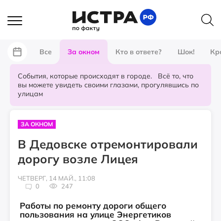
Все
За окном
Кто в ответе?
Шок!
Кр
События, которые происходят в городе. Всё то, что
вы можете увидеть своими глазами, прогулявшись по
улицам
ЗА ОКНОМ
В Дедовске отремонтировали
дорогу возле Лицея
ЧЕТВЕРГ, 14 МАЙ., 11:08
0
247
Работы по ремонту дороги общего
пользования на улице Энергетиков