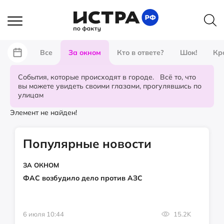
Все
За окном
Кто в ответе?
Шок!
Кр
События, которые происходят в городе. Всё то, что
вы можете увидеть своими глазами, прогулявшись по
улицам
Элемент не найден!
Популярные новости
ЗА ОКНОМ
ФАС возбудило дело против АЗС
6 июля 10:44
15.2K