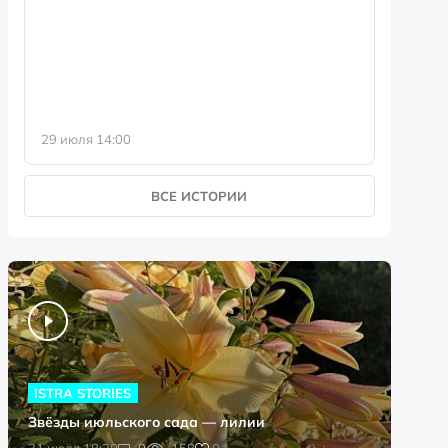
фотофо
29 июля 14:00
23 июля 
ВСЕ ИСТОРИИ
ISTRA STORIES
Звёзды июльского сада — лилии
0
31 июля 18:20
0
158