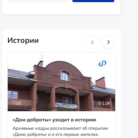
Истории
35
1.0K
5
«Дом доброты» уходит в историю
Истори
фотог
Архивные кадры рассказывают об открытии
«Дома доброты» и о его первых жителях.
Музей «