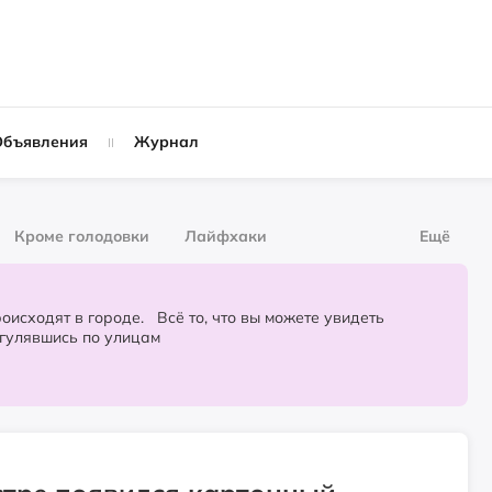
Объявления
Журнал
Кроме голодовки
Лайфхаки
Ещё
рнал
За деньги
городе. Всё то, что вы можете увидеть
огулявшись по улицам
Слухи