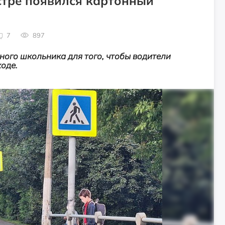
стре появился картонный
7
897
ного школьника для того, чтобы водители
оде.