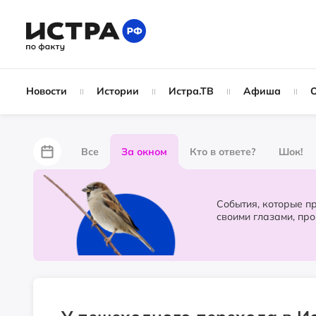
Новости
Истории
Истра.ТВ
Афиша
Все
За окном
Кто в ответе?
Шок!
За забором
Не по лжи!
По форме
Жу
События, которые происходят в 
своими глазами, пр
Партнёрский материал
Народные новости