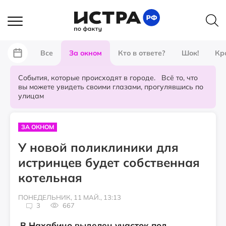
Все
За окном
Кто в ответе?
Шок!
Кр
События, которые происходят в городе. Всё то, что
вы можете увидеть своими глазами, прогулявшись по
улицам
ЗА ОКНОМ
У новой поликлиники для
истринцев будет собственная
котельная
ПОНЕДЕЛЬНИК, 11 МАЙ., 13:13
3
667
В Нахабино выделен участок под