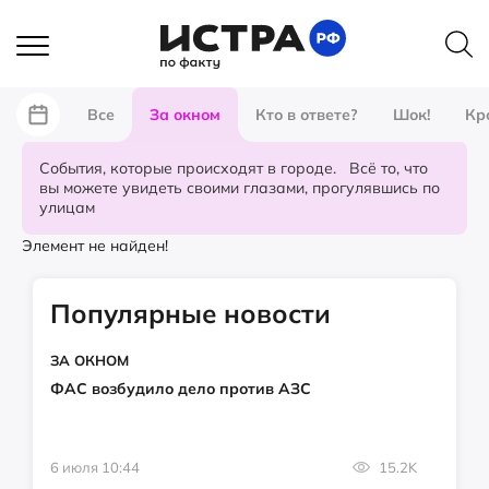
Все
За окном
Кто в ответе?
Шок!
Кр
События, которые происходят в городе. Всё то, что
вы можете увидеть своими глазами, прогулявшись по
улицам
Элемент не найден!
Популярные новости
ЗА ОКНОМ
ФАС возбудило дело против АЗС
6 июля 10:44
15.2K