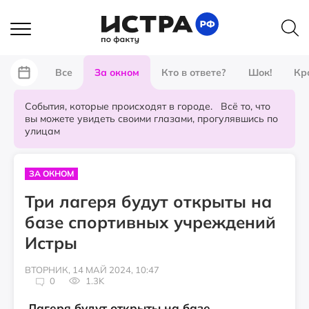
Все
За окном
Кто в ответе?
Шок!
Кр
События, которые происходят в городе. Всё то, что
вы можете увидеть своими глазами, прогулявшись по
улицам
ЗА ОКНОМ
Три лагеря будут открыты на
базе спортивных учреждений
Истры
ВТОРНИК, 14 МАЙ 2024, 10:47
0
1.3K
Лагеря будут открыты на базе