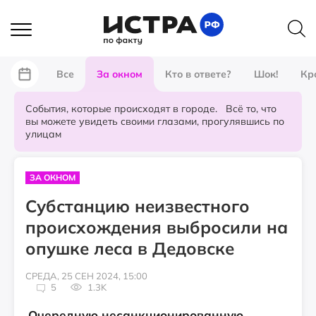
Все
За окном
Кто в ответе?
Шок!
Кр
События, которые происходят в городе. Всё то, что
вы можете увидеть своими глазами, прогулявшись по
улицам
ЗА ОКНОМ
Субстанцию неизвестного
происхождения выбросили на
опушке леса в Дедовске
СРЕДА, 25 СЕН 2024, 15:00
5
1.3K
Очередную несанкционированную