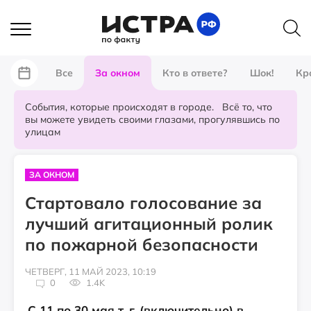
Все
За окном
Кто в ответе?
Шок!
Кр
События, которые происходят в городе. Всё то, что
вы можете увидеть своими глазами, прогулявшись по
улицам
ЗА ОКНОМ
Стартовало голосование за
лучший агитационный ролик
по пожарной безопасности
ЧЕТВЕРГ, 11 МАЙ 2023, 10:19
0
1.4K
С 11 по 30 мая т. г. (включительно) в