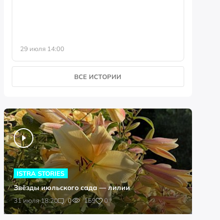
29 июля 14:00
23 июля 
ВСЕ ИСТОРИИ
ISTRA STORIES
Звёзды июльского сада — лилии
0
31 июля 18:20
0
159