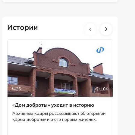
Истории
35
1.0K
5
«Дом доброты» уходит в историю
Истори
фотог
Архивные кадры рассказывают об открытии
«Дома доброты» и о его первых жителях.
Музей «
фотофо