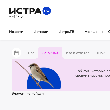
Новости
Истории
Истра.ТВ
Афиша
Все
За окном
Кто в ответе?
Шок!
За забором
Не по лжи!
По форме
Жу
События, которые происходят в 
своими глазами, пр
Партнёрский материал
Народные новости
Элемент не найден!