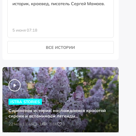
историк, краевед, писатель Сергей Мамаев.
5 июня 07:18
21 мая 1
ВСЕ ИСТОРИИ
ISTRA STORIES
Сиреневая история: наслаждаемся красотой
сирени и вспоминаем легенды...
0
22 мая 11:45
1
3.6K