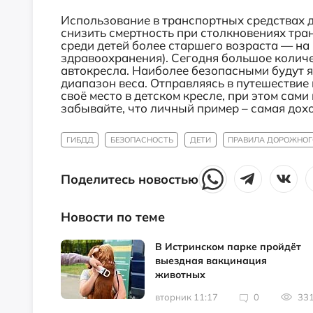
Использование в транспортных средствах 
снизить смертность при столкновениях тра
среди детей более старшего возраста — н
здравоохранения). Сегодня большое колич
автокресла. Наиболее безопасными будут я
диапазон веса. Отправляясь в путешествие
своё место в детском кресле, при этом сам
забывайте, что личный пример – самая до
ГИБДД
БЕЗОПАСНОСТЬ
ДЕТИ
ПРАВИЛА ДОРОЖНОГ
Поделитесь новостью
Новости по теме
В Истринском парке пройдёт
выездная вакцинация
животных
вторник 11:17
0
33