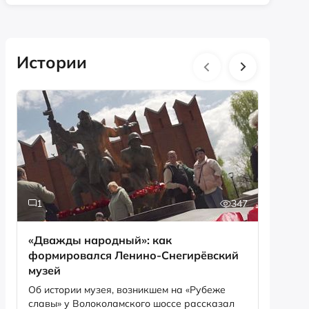
Истории
1
347
2
«Дважды народный»: как
30 лет
формировался Ленино-Снегирёвский
перезахорон
музей
Алекса
Об истории музея, возникшем на «Рубеже
Блаженн
славы» у Волоколамского шоссе рассказал
Мамаев