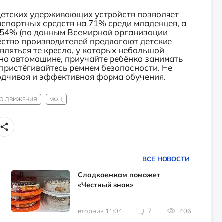
детских удерживающих устройств позволяет
нспортных средств на 71% среди младенцев, а
а 54% (по данным Всемирной организации
ество производителей предлагают детские
вляться те кресла, у которых небольшой
 на автомашине, приучайте ребёнка занимать
и пристёгивайтесь ремнем безопасности. Не
ходчивая и эффективная форма обучения.
О ДВИЖЕНИЯ
МФЦ
ВСЕ НОВОСТИ
Сладкоежкам поможет
«Честный знак»
1
вторник 11:04
7
406