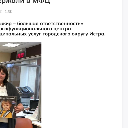
ержали в МФЦ
1.3K
жир – большая ответственность»
ногофункционального центра
ипальных услуг городского округу Истра.