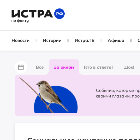
Новости
Истории
Истра.ТВ
Афиша
Все
За окном
Кто в ответе?
Шок!
За забором
Не по лжи!
По форме
Жу
События, которые происходят в 
своими глазами, пр
Партнёрский материал
Народные новости