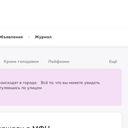
Объявления
Журнал
Кроме голодовки
Лайфхаки
Ещё
рнал
За деньги
городе. Всё то, что вы можете увидеть
огулявшись по улицам
Слухи