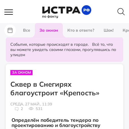
Все
За окном
Кто в ответе?
Шок!
Кр
События, которые происходят в городе. Всё то, что
вы можете увидеть своими глазами, прогулявшись по
улицам
ЗА ОКНОМ
Сквер в Снегирях
благоустроит «Крепость»
СРЕДА, 27 МАЙ., 11:39
2
531
Определён победитель тендера по
проектированию и благоустройству