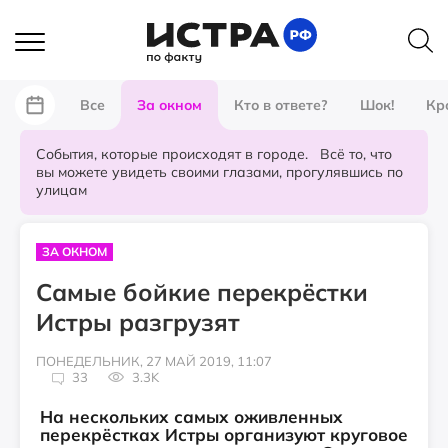
Все
За окном
Кто в ответе?
Шок!
Кр
События, которые происходят в городе. Всё то, что
вы можете увидеть своими глазами, прогулявшись по
улицам
ЗА ОКНОМ
Самые бойкие перекрёстки
Истры разгрузят
ПОНЕДЕЛЬНИК, 27 МАЙ 2019, 11:07
33
3.3K
На нескольких самых оживленных
перекрёстках Истры организуют круговое