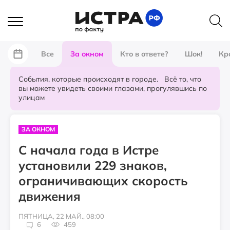
Все
За окном
Кто в ответе?
Шок!
Кр
События, которые происходят в городе. Всё то, что
вы можете увидеть своими глазами, прогулявшись по
улицам
ЗА ОКНОМ
С начала года в Истре
установили 229 знаков,
ограничивающих скорость
движения
ПЯТНИЦА, 22 МАЙ., 08:00
6
459