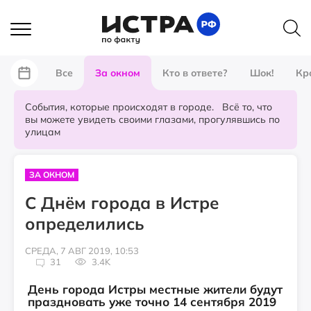
Все
За окном
Кто в ответе?
Шок!
Кр
События, которые происходят в городе. Всё то, что
вы можете увидеть своими глазами, прогулявшись по
улицам
ЗА ОКНОМ
С Днём города в Истре
определились
СРЕДА, 7 АВГ 2019, 10:53
31
3.4K
День города Истры местные жители будут
праздновать уже точно 14 сентября 2019