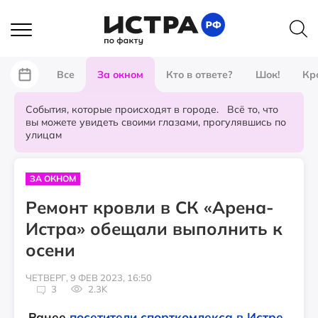
Все
За окном
Кто в ответе?
Шок!
Кр
События, которые происходят в городе. Всё то, что
вы можете увидеть своими глазами, прогулявшись по
улицам
ЗА ОКНОМ
Ремонт кровли в СК «Арена-
Истра» обещали выполнить к
осени
ЧЕТВЕРГ, 9 ФЕВ 2023, 16:50
3
2.3K
Ранее
посетители спорткомлекса в Истре