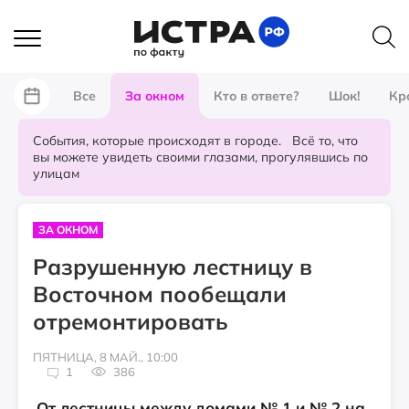
Все
За окном
Кто в ответе?
Шок!
Кр
События, которые происходят в городе. Всё то, что
вы можете увидеть своими глазами, прогулявшись по
улицам
ЗА ОКНОМ
Разрушенную лестницу в
Восточном пообещали
отремонтировать
ПЯТНИЦА, 8 МАЙ., 10:00
1
386
От лестницы между домами № 1 и № 2 на