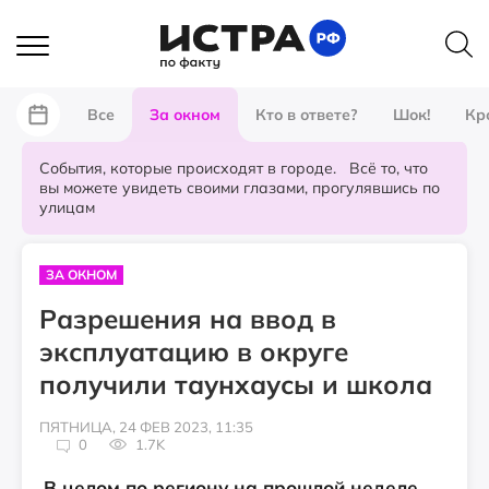
Все
За окном
Кто в ответе?
Шок!
Кр
События, которые происходят в городе. Всё то, что
вы можете увидеть своими глазами, прогулявшись по
улицам
ЗА ОКНОМ
Разрешения на ввод в
эксплуатацию в округе
получили таунхаусы и школа
ПЯТНИЦА, 24 ФЕВ 2023, 11:35
0
1.7K
В целом по региону на прошлой неделе