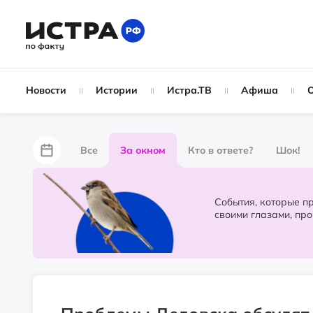
Новости
Истории
Истра.ТВ
Афиша
Все
За окном
Кто в ответе?
Шок!
За забором
Не по лжи!
По форме
Жу
События, которые происходят в 
своими глазами, пр
Партнёрский материал
Народные новости