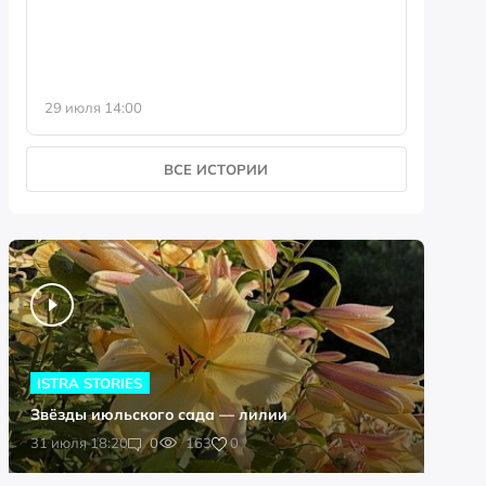
29 июля 14:00
23 июля 
ВСЕ ИСТОРИИ
ISTRA STORIES
Звёзды июльского сада — лилии
0
31 июля 18:20
0
163