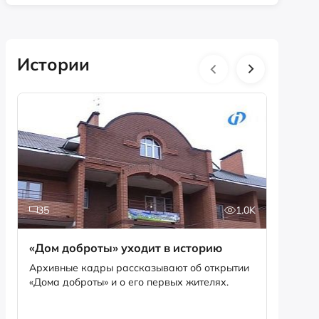
Истории
35
1.0K
5
«Дом доброты» уходит в историю
Истори
фотог
Архивные кадры рассказывают об открытии
«Дома доброты» и о его первых жителях.
Музей «
фотофо