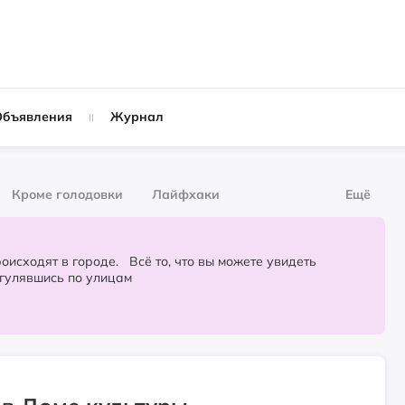
Объявления
Журнал
Кроме голодовки
Лайфхаки
Ещё
рнал
За деньги
городе. Всё то, что вы можете увидеть
огулявшись по улицам
Слухи