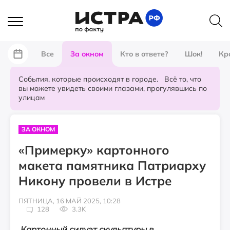
Все
За окном
Кто в ответе?
Шок!
Кр
События, которые происходят в городе. Всё то, что
вы можете увидеть своими глазами, прогулявшись по
улицам
ЗА ОКНОМ
«Примерку» картонного
макета памятника Патриарху
Никону провели в Истре
ПЯТНИЦА, 16 МАЙ 2025, 10:28
128
3.3K
Картонный силуэт скульптуры в