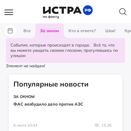
Все
За окном
Кто в ответе?
Шок!
Кр
События, которые происходят в городе. Всё то, что
вы можете увидеть своими глазами, прогулявшись по
улицам
Элемент не найден!
Популярные новости
ЗА ОКНОМ
ФАС возбудило дело против АЗС
6 июля 10:44
15.3K