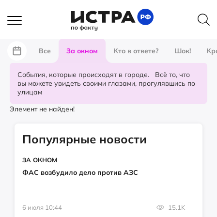
Все
За окном
Кто в ответе?
Шок!
Кр
События, которые происходят в городе. Всё то, что
вы можете увидеть своими глазами, прогулявшись по
улицам
Элемент не найден!
Популярные новости
ЗА ОКНОМ
ФАС возбудило дело против АЗС
6 июля 10:44
15.1K