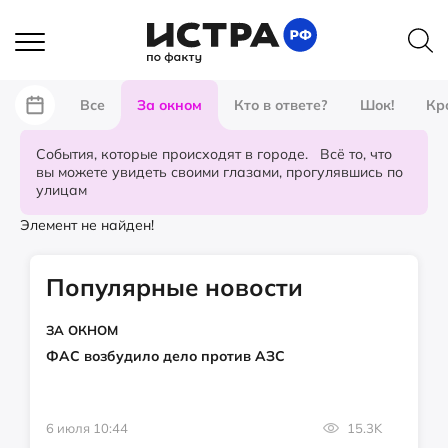
Все
За окном
Кто в ответе?
Шок!
Кр
События, которые происходят в городе. Всё то, что
вы можете увидеть своими глазами, прогулявшись по
улицам
Элемент не найден!
Популярные новости
ЗА ОКНОМ
ФАС возбудило дело против АЗС
6 июля 10:44
15.3K