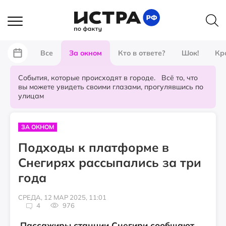
Все
За окном
Кто в ответе?
Шок!
Кр
События, которые происходят в городе. Всё то, что
вы можете увидеть своими глазами, прогулявшись по
улицам
ЗА ОКНОМ
Подходы к платформе в
Снегирях рассыпались за три
года
СРЕДА, 12 МАР 2025, 11:01
4
976
Пассажиры станции Снегири сообщают