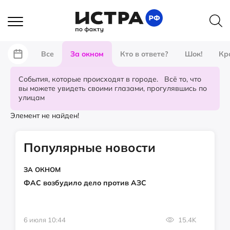
Все
За окном
Кто в ответе?
Шок!
Кр
События, которые происходят в городе. Всё то, что
вы можете увидеть своими глазами, прогулявшись по
улицам
Элемент не найден!
Популярные новости
ЗА ОКНОМ
ФАС возбудило дело против АЗС
6 июля 10:44
15.4K