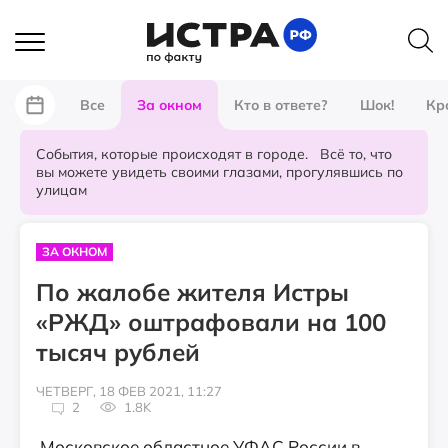
Все
За окном
Кто в ответе?
Шок!
Кр
События, которые происходят в городе. Всё то, что
вы можете увидеть своими глазами, прогулявшись по
улицам
ЗА ОКНОМ
По жалобе жителя Истры
«РЖД» оштрафовали на 100
тысяч рублей
ЧЕТВЕРГ, 18 ФЕВ 2021, 11:27
2
1.8K
Московское областное УФАС России в