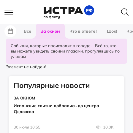
Все
За окном
Кто в ответе?
Шок!
Кр
События, которые происходят в городе. Всё то, что
вы можете увидеть своими глазами, прогулявшись по
улицам
Элемент не найден!
Популярные новости
ЗА ОКНОМ
Испанские слизни добрались до центра
Дедовска
30 июля 10:55
10.0K