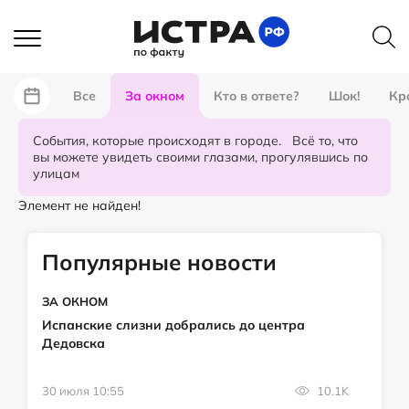
Все
За окном
Кто в ответе?
Шок!
Кр
События, которые происходят в городе. Всё то, что
вы можете увидеть своими глазами, прогулявшись по
улицам
Элемент не найден!
Популярные новости
ЗА ОКНОМ
Испанские слизни добрались до центра
Дедовска
30 июля 10:55
10.1K