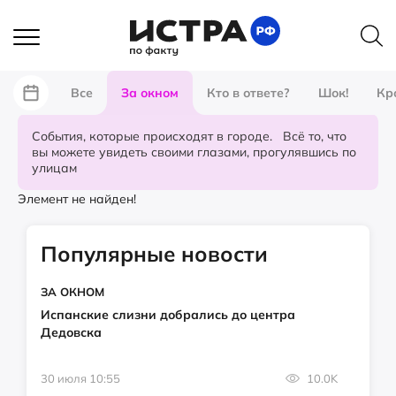
Все
За окном
Кто в ответе?
Шок!
Кр
События, которые происходят в городе. Всё то, что
вы можете увидеть своими глазами, прогулявшись по
улицам
Элемент не найден!
Популярные новости
ЗА ОКНОМ
Испанские слизни добрались до центра
Дедовска
30 июля 10:55
10.0K