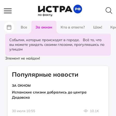
Все
За окном
Кто в ответе?
Шок!
Кр
События, которые происходят в городе. Всё то, что
вы можете увидеть своими глазами, прогулявшись по
улицам
Элемент не найден!
Популярные новости
ЗА ОКНОМ
Испанские слизни добрались до центра
Дедовска
30 июля 10:55
10.1K