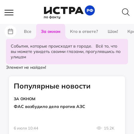
Все
За окном
Кто в ответе?
Шок!
Кр
События, которые происходят в городе. Всё то, что
вы можете увидеть своими глазами, прогулявшись по
улицам
Элемент не найден!
Популярные новости
ЗА ОКНОМ
ФАС возбудило дело против АЗС
6 июля 10:44
15.2K