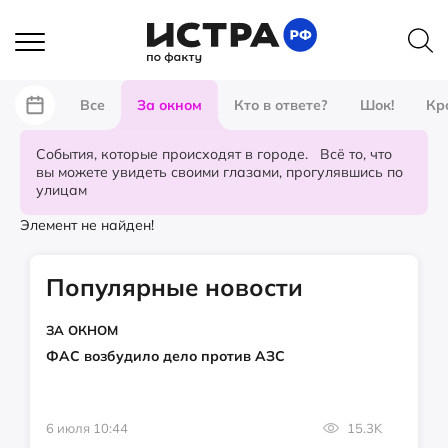
Все
За окном
Кто в ответе?
Шок!
Кр
События, которые происходят в городе. Всё то, что
вы можете увидеть своими глазами, прогулявшись по
улицам
Элемент не найден!
Популярные новости
ЗА ОКНОМ
ФАС возбудило дело против АЗС
6 июля 10:44
15.3K