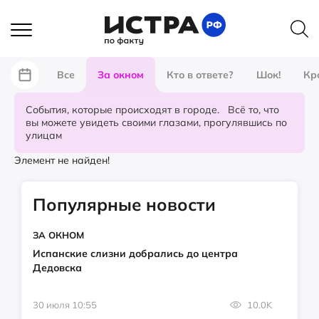
Все
За окном
Кто в ответе?
Шок!
Кр
События, которые происходят в городе. Всё то, что
вы можете увидеть своими глазами, прогулявшись по
улицам
Элемент не найден!
Популярные новости
ЗА ОКНОМ
Испанские слизни добрались до центра
Дедовска
30 июля 10:55
10.0K