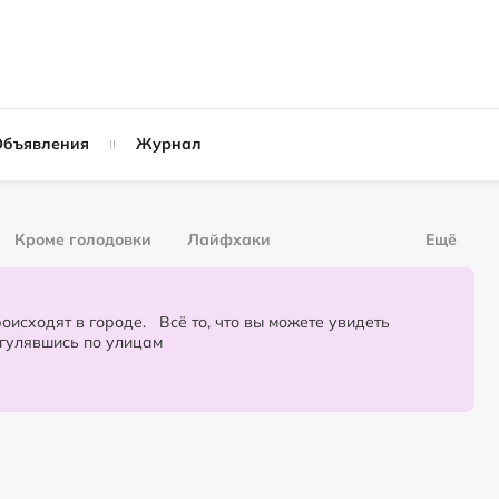
Объявления
Журнал
Кроме голодовки
Лайфхаки
Ещё
рнал
За деньги
городе. Всё то, что вы можете увидеть
огулявшись по улицам
Слухи