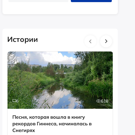
Истории
6
618
0
Песня, которая вошла в книгу
День с
рекордов Гиннеса, начиналась в
Снегирях
Смотрет