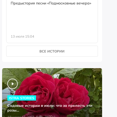
семейны
Предыстория песни «Подмосковные вечера»
13 июля 15:04
8 июля 0
ВСЕ ИСТОРИИ
ISTRA STORIES
Садовые истории в июле: что за прелесть эти
розы…
0
18 июля 15:20
0
75