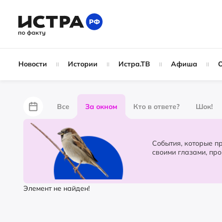
Новости
Истории
Истра.ТВ
Афиша
Все
За окном
Кто в ответе?
Шок!
За забором
Не по лжи!
По форме
Жу
События, которые происходят в 
своими глазами, пр
Партнёрский материал
Народные новости
Элемент не найден!