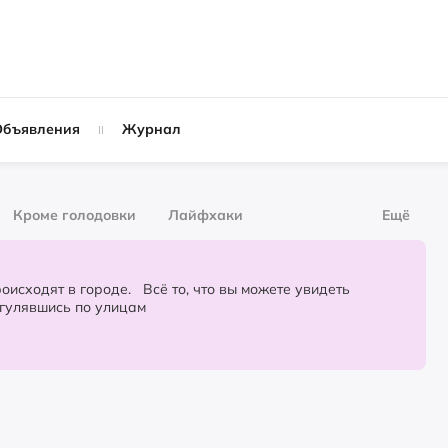
Объявления
Журнал
Кроме голодовки
Лайфхаки
Ещё
рнал
За деньги
городе. Всё то, что вы можете увидеть
огулявшись по улицам
Слухи