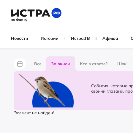
Новости
Истории
Истра.ТВ
Афиша
Все
За окном
Кто в ответе?
Шок!
За забором
Не по лжи!
По форме
Жу
События, которые происходят в 
своими глазами, пр
Партнёрский материал
Народные новости
Элемент не найден!