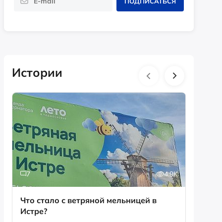
ПОДПИСАТЬСЯ
Истории
7
4.9K
18
Что стало с ветряной мельницей в
В День
Истре?