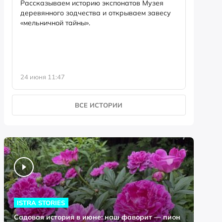
Рассказываем историю экспонатов Музея
12 июня
деревянного зодчества и открываем завесу
годовщину. Но откуда 
«мельничной тайны».
дата?
24 июня 11:47
12 июня 
ВСЕ ИСТОРИИ
ISTRA STORIES
Садовая история в июне: наш фаворит — пион