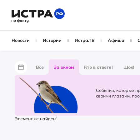
Новости
Истории
Истра.ТВ
Афиша
Все
За окном
Кто в ответе?
Шок!
За забором
Не по лжи!
По форме
Жу
События, которые происходят в 
своими глазами, пр
Партнёрский материал
Народные новости
Элемент не найден!