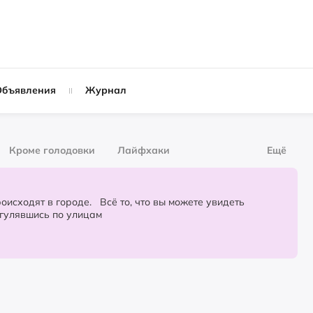
Объявления
Журнал
Кроме голодовки
Лайфхаки
Ещё
рнал
За деньги
городе. Всё то, что вы можете увидеть
огулявшись по улицам
Слухи