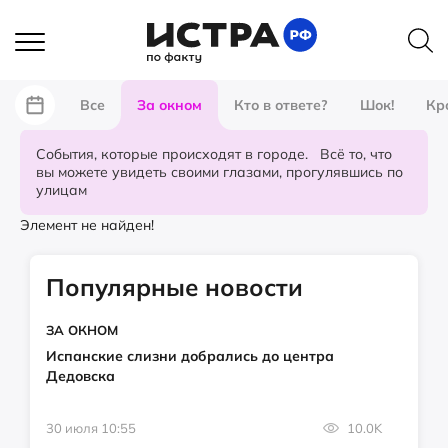
Все
За окном
Кто в ответе?
Шок!
Кр
События, которые происходят в городе. Всё то, что
вы можете увидеть своими глазами, прогулявшись по
улицам
Элемент не найден!
Популярные новости
ЗА ОКНОМ
Испанские слизни добрались до центра
Дедовска
30 июля 10:55
10.0K