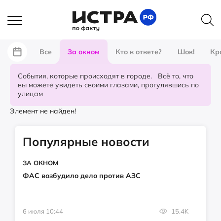
Все
За окном
Кто в ответе?
Шок!
Кр
События, которые происходят в городе. Всё то, что
вы можете увидеть своими глазами, прогулявшись по
улицам
Элемент не найден!
Популярные новости
ЗА ОКНОМ
ФАС возбудило дело против АЗС
6 июля 10:44
15.4K