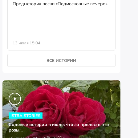
семейны
Предыстория песни «Подмосковные вечера»
13 июля 15:04
8 июля 0
ВСЕ ИСТОРИИ
ISTRA STORIES
Садовые истории в июле: что за прелесть эти
розы…
0
18 июля 15:20
0
77