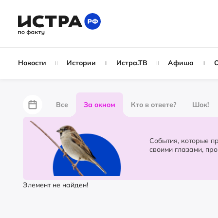
Новости
Истории
Истра.ТВ
Афиша
Все
За окном
Кто в ответе?
Шок!
За забором
Не по лжи!
По форме
Жу
События, которые происходят в 
своими глазами, пр
Партнёрский материал
Народные новости
Элемент не найден!