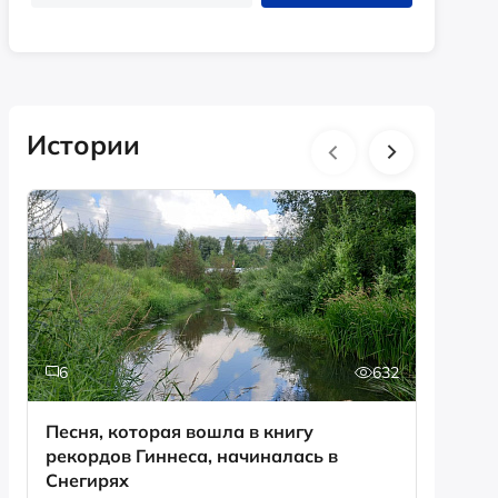
Истории
6
632
0
Песня, которая вошла в книгу
День с
рекордов Гиннеса, начиналась в
Снегирях
Смотрет