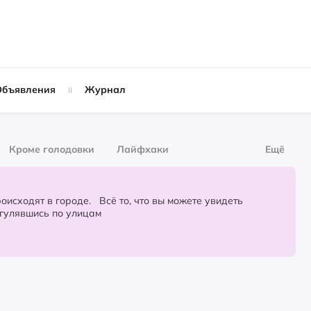
Объявления
Журнал
Кроме голодовки
Лайфхаки
Ещё
рнал
За деньги
городе. Всё то, что вы можете увидеть
огулявшись по улицам
Слухи