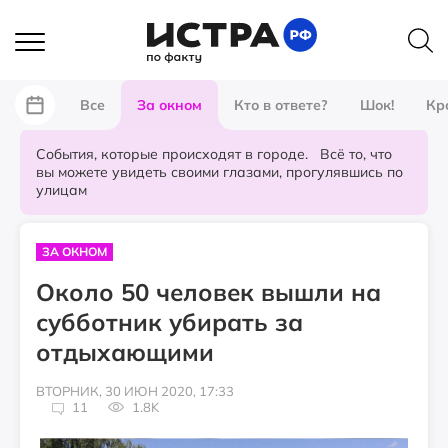
Все
За окном
Кто в ответе?
Шок!
Кр
События, которые происходят в городе. Всё то, что
вы можете увидеть своими глазами, прогулявшись по
улицам
ЗА ОКНОМ
Около 50 человек вышли на
субботник убирать за
отдыхающими
ВТОРНИК, 30 ИЮН 2020, 17:33
11
1.8K