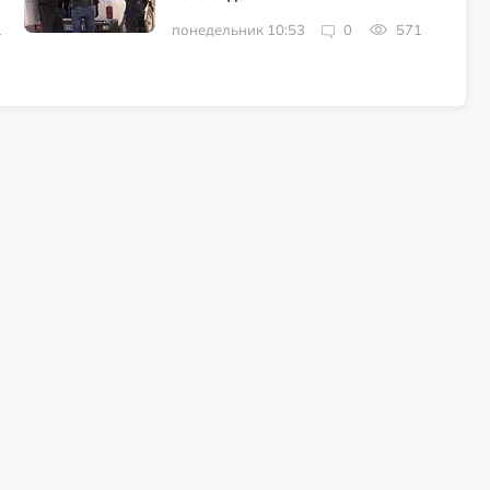
1
понедельник 10:53
0
571