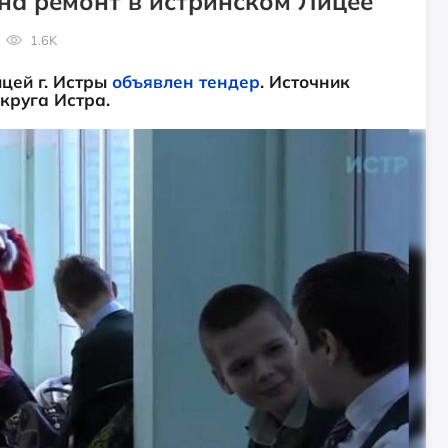
на ремонт в истринском Лицее
1.6K
цей г. Истры
объявлен тендер
. Источник
круга Истра.