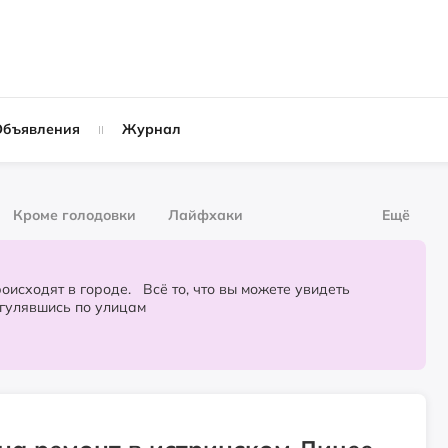
Объявления
Журнал
Кроме голодовки
Лайфхаки
Ещё
рнал
За деньги
городе. Всё то, что вы можете увидеть
огулявшись по улицам
Слухи