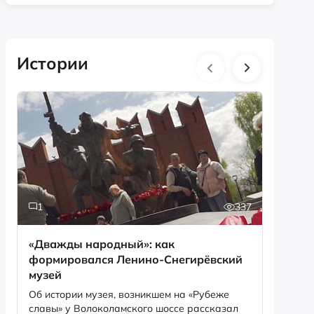
Истории
1
337
2
«Дважды народный»: как
30 лет
формировался Ленино-Снегирёвский
перезахорон
музей
Алекса
Об истории музея, возникшем на «Рубеже
Блаженн
славы» у Волоколамского шоссе рассказал
Мамаев