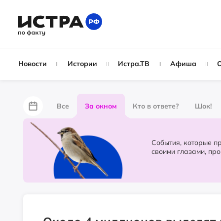
Новости
Истории
Истра.ТВ
Афиша
Все
За окном
Кто в ответе?
Шок!
За забором
Не по лжи!
По форме
Жу
События, которые происходят в 
своими глазами, пр
Партнёрский материал
Народные новости