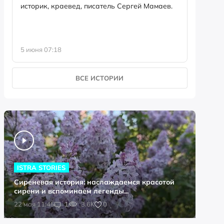
историк, краевед, писатель Сергей Мамаев.
5 июня 07:18
21 мая 1
ВСЕ ИСТОРИИ
ISTRA STORIES
Сиреневая история: наслаждаемся красотой
сирени и вспоминаем легенды...
0
22 мая 11:45
1
3.6K