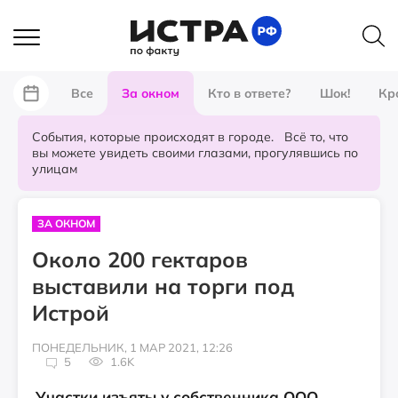
Все
За окном
Кто в ответе?
Шок!
Кр
События, которые происходят в городе. Всё то, что
вы можете увидеть своими глазами, прогулявшись по
улицам
ЗА ОКНОМ
Около 200 гектаров
выставили на торги под
Истрой
ПОНЕДЕЛЬНИК, 1 МАР 2021, 12:26
5
1.6K
Участки изъяты у собственника ООО