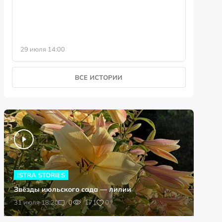
29 июля 14:00
23 июля 
ВСЕ ИСТОРИИ
ISTRA STORIES
Звёзды июльского сада — лилии
0
31 июля 18:20
0
171