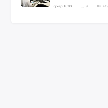
среда 16:00
9
41