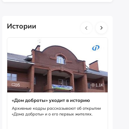
Истории
35
1.1K
5
«Дом доброты» уходит в историю
Истори
фотог
Архивные кадры рассказывают об открытии
«Дома доброты» и о его первых жителях.
Музей «
фотофо