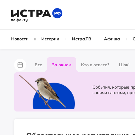
Новости
Истории
Истра.ТВ
Афиша
Все
За окном
Кто в ответе?
Шок!
За забором
Не по лжи!
По форме
Жу
События, которые происходят в 
своими глазами, пр
Партнёрский материал
Народные новости